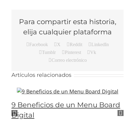
Para compartir esta historia,
elija cualquier plataforma
Facebook
X
Reddit
LinkedIn
Tumblr
Pinterest
Vk
Correo electrónico
Artículos relacionados
9 Beneficios de un Menu Board
R
Digital
e