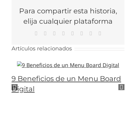
Para compartir esta historia,
elija cualquier plataforma
Facebook
X
Reddit
LinkedIn
Tumblr
Pinterest
Vk
Correo
electrónico
Artículos relacionados
9 Beneficios de un Menu Board
R
Digital
e