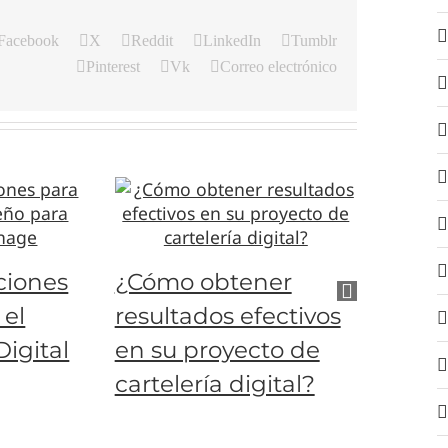
Facebook
X
Reddit
LinkedIn
Tumblr
Pinterest
Vk
Correo electrónico
La me
iones
¿Cómo obtener
colore
 el
resultados efectivos
cartel
Digital
en su proyecto de
cartelería digital?