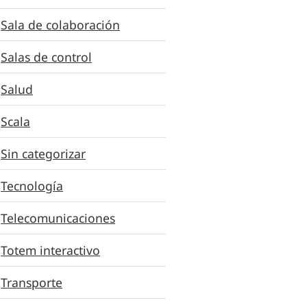
Sala de colaboración
Salas de control
Salud
Scala
Sin categorizar
jor paleta de
Tecnología
5 tendencias de los
s para tu
negocios que se
Telecomunicaciones
ería digital
pueden aplicar a la
Totem interactivo
cartelería digital
Transporte