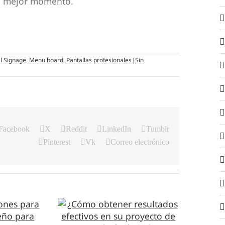
su mejor momento.
al Signage
,
Menu board
,
Pantallas profesionales
|
Sin
Facebook
X
Reddit
LinkedIn
Tumblr
Pinterest
Vk
Correo electrónico