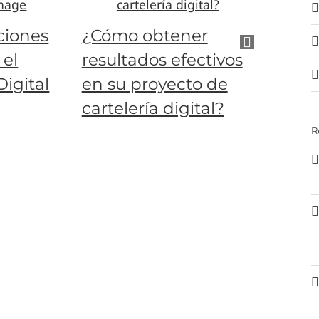
La me
iones
¿Cómo obtener
colore
 el
resultados efectivos
cartel
Digital
en su proyecto de
cartelería digital?
R