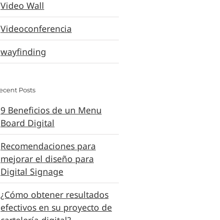
Video Wall
jor paleta de
5 tendencias de los
Videoconferencia
s para tu
negocios que se
ería digital
wayfinding
pueden aplicar a la
cartelería digital
ecent Posts
9 Beneficios de un Menu
Board Digital
Recomendaciones para
mejorar el diseño para
Digital Signage
¿Cómo obtener resultados
efectivos en su proyecto de
cartelería digital?